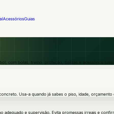
al
Acessórios
Guias
bol, com bolas, treino, proteção, balizas e acessórios simp
 concreto. Usa-a quando já sabes o piso, idade, orçamento 
anho adequado e supervisão. Evita promessas irreais e con