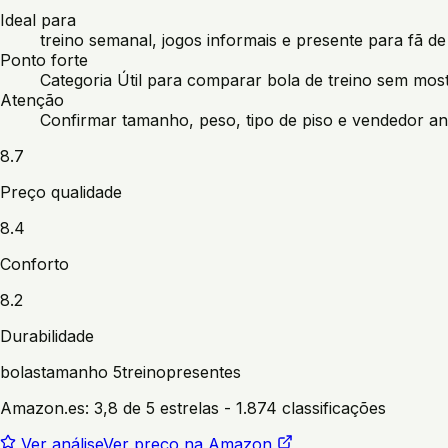
Ideal para
treino semanal, jogos informais e presente para fã de
Ponto forte
Categoria Útil para comparar bola de treino sem most
Atenção
Confirmar tamanho, peso, tipo de piso e vendedor an
8.7
Preço qualidade
8.4
Conforto
8.2
Durabilidade
bolas
tamanho 5
treino
presentes
Amazon.es:
3,8 de 5 estrelas
- 1.874 classificações
Ver análise
Ver preço na Amazon