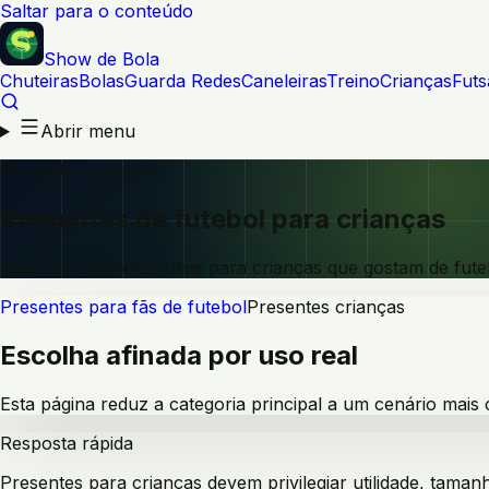
Saltar para o conteúdo
Show de Bola
Chuteiras
Bolas
Guarda Redes
Caneleiras
Treino
Crianças
Futs
Abrir menu
Presentes crianças
Presentes de futebol para crianças
Ideias de presentes úteis para crianças que gostam de fute
Presentes para fãs de futebol
Presentes crianças
Escolha afinada por uso real
Esta página reduz a categoria principal a um cenário mais
Resposta rápida
Presentes para crianças devem privilegiar utilidade, tam