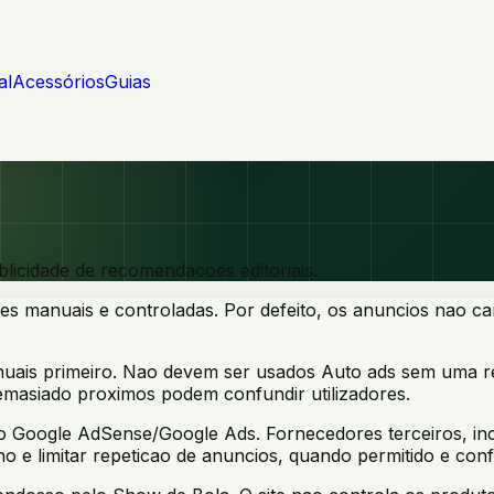
al
Acessórios
Guias
icidade de recomendacoes editoriais.
 manuais e controladas. Por defeito, os anuncios nao car
nuais primeiro. Nao devem ser usados Auto ads sem uma re
emasiado proximos podem confundir utilizadores.
do Google AdSense/Google Ads. Fornecedores terceiros, in
 e limitar repeticao de anuncios, quando permitido e conf