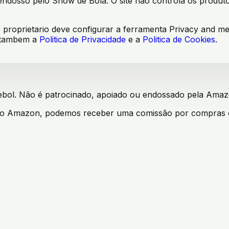
 endosso pelo
Show de Bola
. O site nao controla os produt
 o proprietario deve configurar a ferramenta Privacy and 
 tambem a
Politica de Privacidade
e a
Politica de Cookies
.
bol. Não é patrocinado, apoiado ou endossado pela Amazon
iado Amazon, podemos receber uma comissão por compras qua