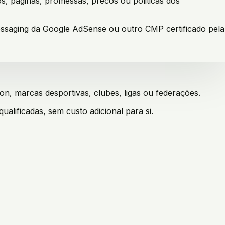
os, paginas, promessas, precos ou politicas dos
messaging da Google AdSense ou outro CMP certificado pela
, marcas desportivas, clubes, ligas ou federações.
lificadas, sem custo adicional para si.