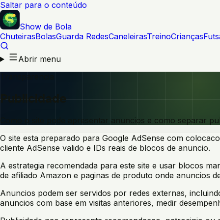
Saltar para o conteúdo
Show de Bola
Chuteiras
Bolas
Guarda Redes
Caneleiras
Treino
Crianças
Futs
Abrir menu
Transparencia
Publicidade
Como o site pode apresentar anuncios e como separar publ
O site esta preparado para Google AdSense com colocacoes
cliente AdSense valido e IDs reais de blocos de anuncio.
A estrategia recomendada para este site e usar blocos ma
de afiliado Amazon e paginas de produto onde anuncios d
Anuncios podem ser servidos por redes externas, incluin
anuncios com base em visitas anteriores, medir desempenho