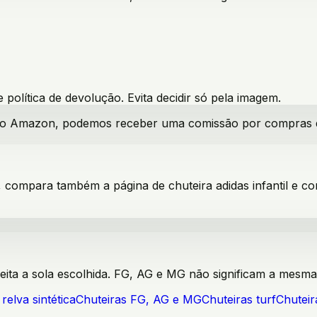
política de devolução. Evita decidir só pela imagem.
iado Amazon, podemos receber uma comissão por compras qua
, compara também a página de chuteira adidas infantil e co
ceita a sola escolhida. FG, AG e MG não significam a mesma
relva sintética
Chuteiras FG, AG e MG
Chuteiras turf
Chuteir