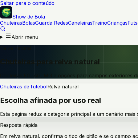
Saltar para o conteúdo
Show de Bola
Chuteiras
Bolas
Guarda Redes
Caneleiras
Treino
Crianças
Futs
Abrir menu
Relva natural
Chuteiras para relva natural
Chuteiras FG, AG, MG e opções para campos exteriores de 
Chuteiras de futebol
Relva natural
Escolha afinada por uso real
Esta página reduz a categoria principal a um cenário mais
Resposta rápida
Em relva natural, confirma o tipo de pitão e se o campo a