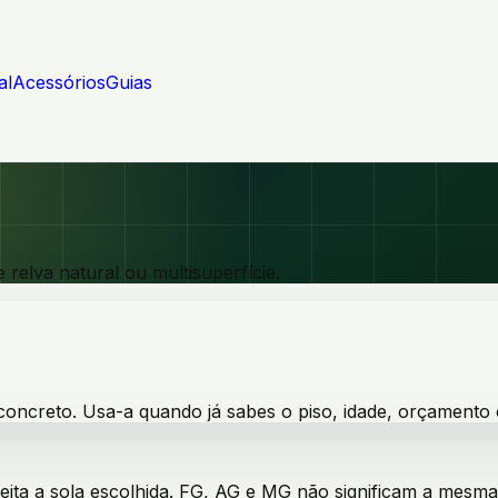
al
Acessórios
Guias
relva natural ou multisuperfície.
 concreto. Usa-a quando já sabes o piso, idade, orçamento 
ceita a sola escolhida. FG, AG e MG não significam a mesma