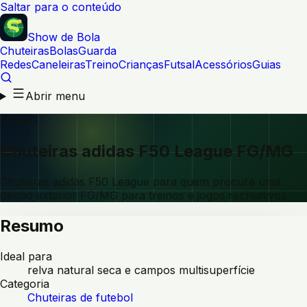
Saltar para o conteúdo
Show de Bola
Chuteiras
Bolas
Guarda
Redes
Caneleiras
Treino
Crianças
Futsal
Acessórios
Guias
Abrir menu
FG/MG
Chuteiras adidas F50 League FG/MG
Chuteiras adidas F50 League para quem procura uma
opção exterior FG/MG para treinos e jogos recreativos.
Resumo
Ideal para
relva natural seca e campos multisuperfície
Categoria
Chuteiras de futebol