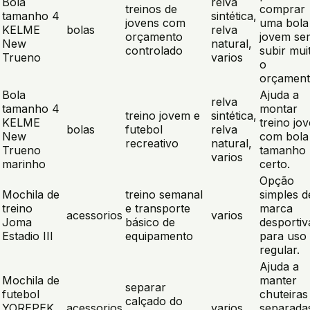
Bola
relva
treinos de
comprar
tamanho 4
sintética,
jovens com
uma bola
KELME
bolas
relva
orçamento
jovem se
New
natural,
controlado
subir mui
Trueno
varios
o
orçament
Bola
Ajuda a
relva
tamanho 4
montar
treino jovem e
sintética,
KELME
treino jo
bolas
futebol
relva
New
com bola
recreativo
natural,
Trueno
tamanho
varios
marinho
certo.
Opção
Mochila de
treino semanal
simples d
treino
e transporte
marca
acessorios
varios
Joma
básico de
desportiv
Estadio III
equipamento
para uso
regular.
Ajuda a
Mochila de
manter
separar
futebol
chuteiras
calçado do
YOREPEK
acessorios
varios
separada