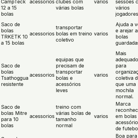
CampTeck
acessorios
clubes com
varios
sessões 
12 a 15
várias bolas
vários
bolas
jogadores
Saco de
Ajuda a v
transportar
bolas
e arejar a
acessorios
bolas em treino
varios
TRKETK 10
bolas
coletivo
a 15 bolas
guardada
Mais
equipas que
adequad
Saco de
precisam de
para
bolas
transportar
organiza
acessorios
varios
Tsathoggua
bolas e
coletiva 
resistente
acessórios
que uma
leves
mochila
normal.
Marca
Saco de
treino com
reconhec
bolas Mitre
várias bolas de
acessorios
varios
em bolas
para 10
tamanho
acessório
bolas
normal
de futebo
Boa para