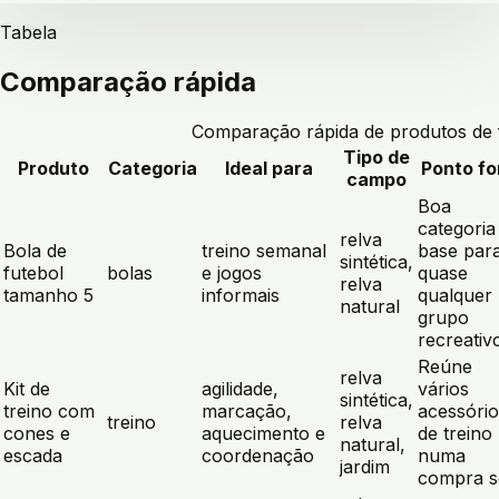
Tabela
Comparação rápida
Comparação rápida de produtos de 
Tipo de
Produto
Categoria
Ideal para
Ponto fo
campo
Boa
categoria
relva
Bola de
treino semanal
base par
sintética,
futebol
bolas
e jogos
quase
relva
tamanho 5
informais
qualquer
natural
grupo
recreativ
Reúne
relva
Kit de
agilidade,
vários
sintética,
treino com
marcação,
acessório
treino
relva
cones e
aquecimento e
de treino
natural,
escada
coordenação
numa
jardim
compra s