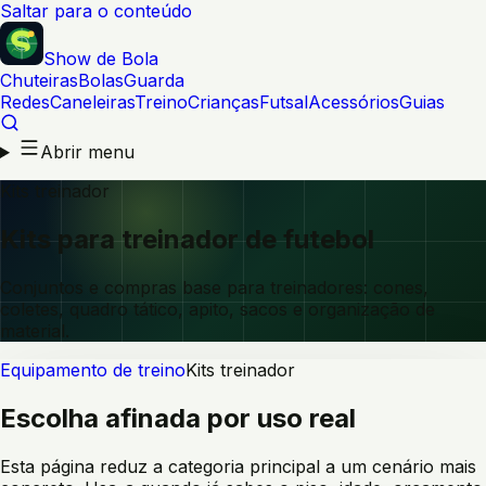
Saltar para o conteúdo
Show de Bola
Chuteiras
Bolas
Guarda
Redes
Caneleiras
Treino
Crianças
Futsal
Acessórios
Guias
Abrir menu
Kits treinador
Kits para treinador de futebol
Conjuntos e compras base para treinadores: cones,
coletes, quadro tático, apito, sacos e organização de
material.
Equipamento de treino
Kits treinador
Escolha afinada por uso real
Esta página reduz a categoria principal a um cenário mais