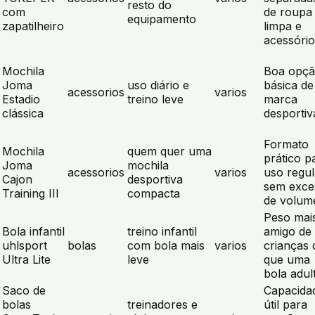
resto do
com
de roupa
equipamento
zapatilheiro
limpa e
acessório
Mochila
Boa opç
Joma
uso diário e
básica de
acessorios
varios
Estadio
treino leve
marca
clássica
desportiv
Formato
Mochila
quem quer uma
prático p
Joma
mochila
acessorios
varios
uso regul
Cajon
desportiva
sem exce
Training III
compacta
de volum
Peso mai
Bola infantil
treino infantil
amigo de
uhlsport
bolas
com bola mais
varios
crianças 
Ultra Lite
leve
que uma
bola adul
Saco de
Capacida
bolas
treinadores e
útil para