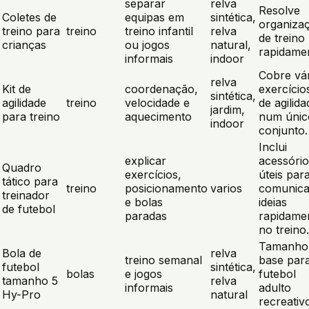
separar
relva
Resolve
Coletes de
equipas em
sintética,
organiza
treino para
treino
treino infantil
relva
de treino
crianças
ou jogos
natural,
rapidame
informais
indoor
Cobre vá
relva
Kit de
coordenação,
exercício
sintética,
agilidade
treino
velocidade e
de agilida
jardim,
para treino
aquecimento
num únic
indoor
conjunto.
Inclui
explicar
acessório
Quadro
exercícios,
úteis par
tático para
treino
posicionamento
varios
comunica
treinador
e bolas
ideias
de futebol
paradas
rapidame
no treino.
Tamanho
Bola de
relva
treino semanal
base par
futebol
sintética,
bolas
e jogos
futebol
tamanho 5
relva
informais
adulto
Hy-Pro
natural
recreativ