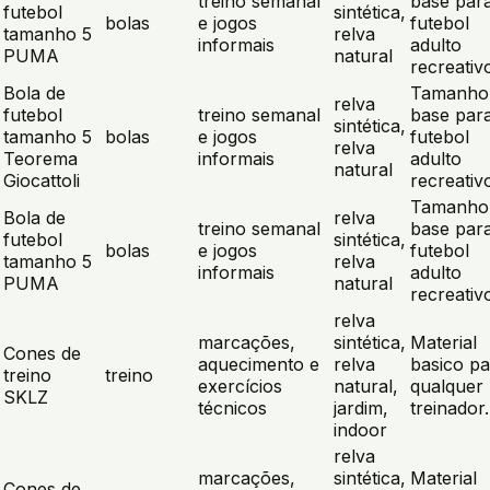
treino semanal
base par
futebol
sintética,
bolas
e jogos
futebol
tamanho 5
relva
informais
adulto
PUMA
natural
recreativ
Bola de
Tamanho
relva
futebol
treino semanal
base par
sintética,
tamanho 5
bolas
e jogos
futebol
relva
Teorema
informais
adulto
natural
Giocattoli
recreativ
Tamanho
Bola de
relva
treino semanal
base par
futebol
sintética,
bolas
e jogos
futebol
tamanho 5
relva
informais
adulto
PUMA
natural
recreativ
relva
marcações,
sintética,
Material
Cones de
aquecimento e
relva
basico pa
treino
treino
exercícios
natural,
qualquer
SKLZ
técnicos
jardim,
treinador.
indoor
relva
marcações,
sintética,
Material
Cones de