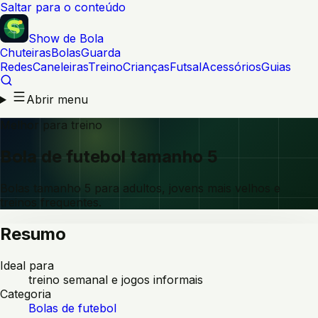
Saltar para o conteúdo
Show de Bola
Chuteiras
Bolas
Guarda
Redes
Caneleiras
Treino
Crianças
Futsal
Acessórios
Guias
Abrir menu
Melhor para treino
Bola de futebol tamanho 5
Bolas tamanho 5 para adultos, jovens mais velhos e
treinos frequentes.
Resumo
Ideal para
treino semanal e jogos informais
Categoria
Bolas de futebol