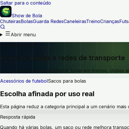
Saltar para o conteúdo
Show de Bola
Chuteiras
Bolas
Guarda Redes
Caneleiras
Treino
Crianças
Futs
Abrir menu
Sacos para bolas
Sacos de bolas e redes de transporte
Sacos e redes para transportar bolas em treinos, clubes a
Acessórios de futebol
Sacos para bolas
Escolha afinada por uso real
Esta página reduz a categoria principal a um cenário mais
Resposta rápida
Quando há várias bolas, um saco ou rede melhora transpor