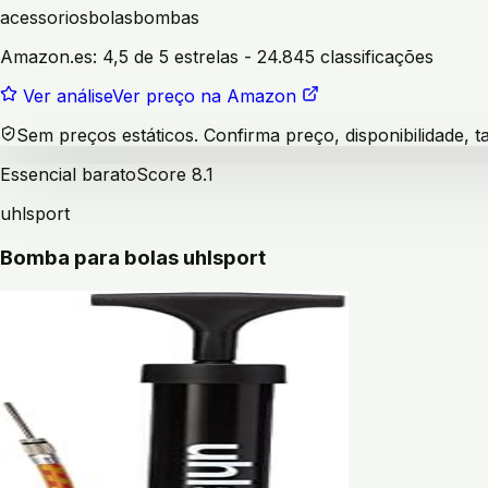
acessorios
bolas
bombas
Amazon.es:
4,5 de 5 estrelas
- 24.845 classificações
Ver análise
Ver preço na Amazon
Sem preços estáticos. Confirma preço, disponibilidade,
Essencial barato
Score
8.1
uhlsport
Bomba para bolas uhlsport