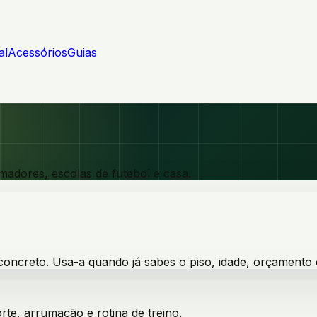
al
Acessórios
Guias
madores, escolas de futebol e casa.
 concreto. Usa-a quando já sabes o piso, idade, orçamento 
te, arrumação e rotina de treino.