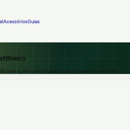
al
Acessórios
Guias
tilheiro
il para quem treina futebol várias vezes por semana.