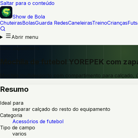
Saltar para o conteúdo
Show de Bola
Chuteiras
Bolas
Guarda Redes
Caneleiras
Treino
Crianças
Futs
Abrir menu
Com zapatilheiro
Mochila de futebol YOREPEK com zapa
Mochila multidesporto com compartimento para calçado, út
Resumo
Ideal para
separar calçado do resto do equipamento
Categoria
Acessórios de futebol
Tipo de campo
varios