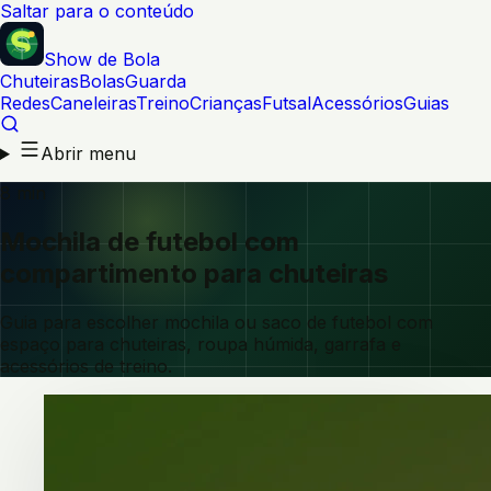
Saltar para o conteúdo
Show de Bola
Chuteiras
Bolas
Guarda
Redes
Caneleiras
Treino
Crianças
Futsal
Acessórios
Guias
Abrir menu
8 min
Mochila de futebol com
compartimento para chuteiras
Guia para escolher mochila ou saco de futebol com
espaço para chuteiras, roupa húmida, garrafa e
acessórios de treino.