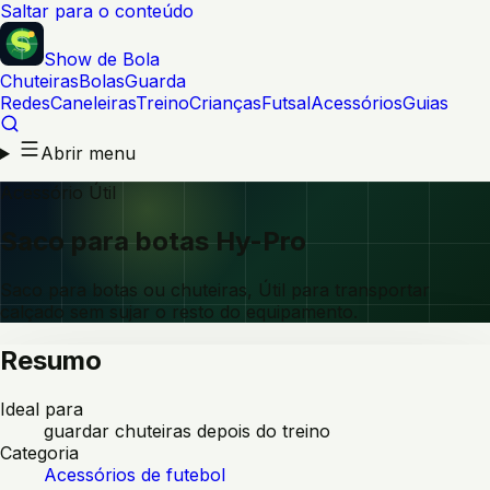
Saltar para o conteúdo
Show de Bola
Chuteiras
Bolas
Guarda
Redes
Caneleiras
Treino
Crianças
Futsal
Acessórios
Guias
Abrir menu
Acessório Útil
Saco para botas Hy-Pro
Saco para botas ou chuteiras, Útil para transportar
calçado sem sujar o resto do equipamento.
Resumo
Ideal para
guardar chuteiras depois do treino
Categoria
Acessórios de futebol