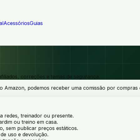
al
Acessórios
Guias
iliados, correções e temas de segurança.
iado Amazon, podemos receber uma comissão por compras qua
da redes, treinador ou presente.
jardim ou treino em casa.
o, sem publicar preços estáticos.
e de uso e devolução.