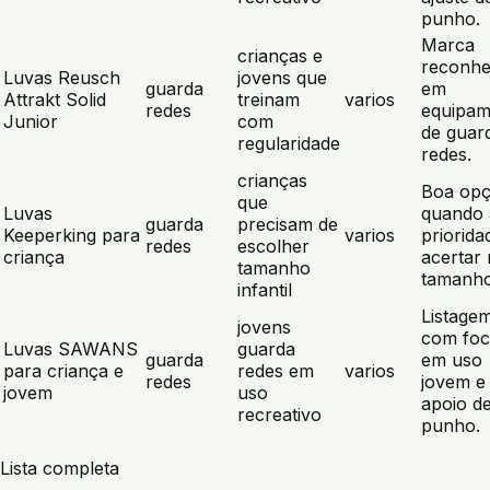
punho.
Marca
crianças e
reconhe
Luvas Reusch
jovens que
guarda
em
Attrakt Solid
treinam
varios
redes
equipam
Junior
com
de guar
regularidade
redes.
crianças
Boa op
que
Luvas
quando 
guarda
precisam de
Keeperking para
varios
priorida
redes
escolher
criança
acertar
tamanho
tamanho
infantil
Listage
jovens
com fo
Luvas SAWANS
guarda
guarda
em uso
para criança e
redes em
varios
redes
jovem e
jovem
uso
apoio d
recreativo
punho.
Lista completa