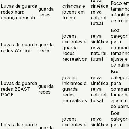
relva
Foco e
Luvas de guarda
crianças e
sintética,
guarda
tamanh
redes para
jovens em
relva
redes
infantil 
criança Reusch
treino
natural,
de trein
futsal
Boa
jovens,
relva
categori
iniciantes e
sintética,
para
Luvas de guarda
guarda
guarda
relva
compar
redes Warrior
redes
redes
natural,
tamanho
recreativos
futsal
ajuste e 
de palm
Boa
jovens,
relva
categori
Luvas de guarda
iniciantes e
sintética,
para
guarda
redes BEAST
guarda
relva
compar
redes
RAGE
redes
natural,
tamanho
recreativos
futsal
ajuste e 
de palm
Boa
jovens,
relva
categori
Luvas de guarda
iniciantes e
sintética,
para
guarda