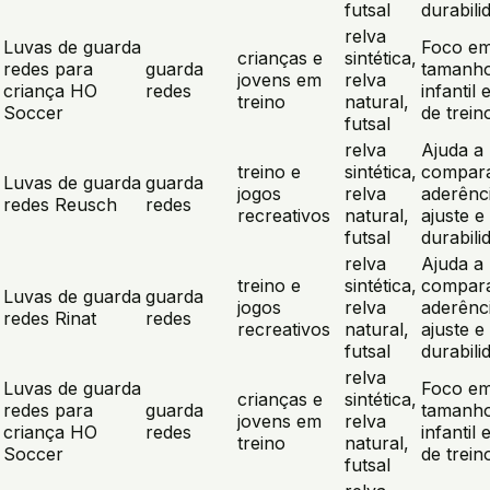
futsal
durabili
relva
Luvas de guarda
Foco e
crianças e
sintética,
redes para
guarda
tamanh
jovens em
relva
criança HO
redes
infantil 
treino
natural,
Soccer
de trein
futsal
relva
Ajuda a
treino e
sintética,
compar
Luvas de guarda
guarda
jogos
relva
aderênc
redes Reusch
redes
recreativos
natural,
ajuste e
futsal
durabili
relva
Ajuda a
treino e
sintética,
compar
Luvas de guarda
guarda
jogos
relva
aderênc
redes Rinat
redes
recreativos
natural,
ajuste e
futsal
durabili
relva
Luvas de guarda
Foco e
crianças e
sintética,
redes para
guarda
tamanh
jovens em
relva
criança HO
redes
infantil 
treino
natural,
Soccer
de trein
futsal