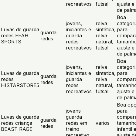
recreativos
futsal
ajuste e 
de palm
Boa
jovens,
relva
categori
Luvas de guarda
iniciantes e
sintética,
para
guarda
redes EFAH
guarda
relva
compar
redes
SPORTS
redes
natural,
tamanho
recreativos
futsal
ajuste e 
de palm
Boa
jovens,
relva
categori
Luvas de guarda
iniciantes e
sintética,
para
guarda
redes
guarda
relva
compar
redes
HISTARSTORE5
redes
natural,
tamanho
recreativos
futsal
ajuste e 
de palm
Boa op
jovens
para
Luvas de guarda
guarda
compar
guarda
redes criança
redes em
varios
tamanh
redes
BEAST RAGE
treino
infantil 
recreativo
ajuste d