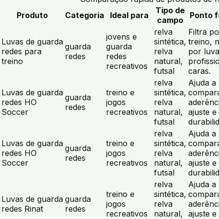
Tipo de
Produto
Categoria
Ideal para
Ponto f
campo
relva
Filtra po
jovens e
Luvas de guarda
sintética,
treino, 
guarda
guarda
redes para
relva
por luv
redes
redes
treino
natural,
profissi
recreativos
futsal
caras.
relva
Ajuda a
Luvas de guarda
treino e
sintética,
compar
guarda
redes HO
jogos
relva
aderênc
redes
Soccer
recreativos
natural,
ajuste e
futsal
durabili
relva
Ajuda a
Luvas de guarda
treino e
sintética,
compar
guarda
redes HO
jogos
relva
aderênc
redes
Soccer
recreativos
natural,
ajuste e
futsal
durabili
relva
Ajuda a
treino e
sintética,
compar
Luvas de guarda
guarda
jogos
relva
aderênc
redes Rinat
redes
recreativos
natural,
ajuste e