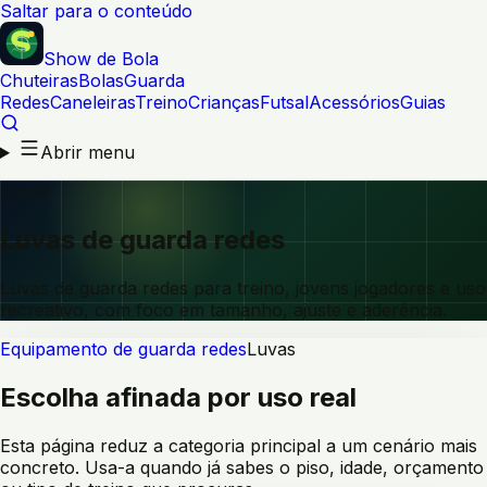
Saltar para o conteúdo
Show de Bola
Chuteiras
Bolas
Guarda
Redes
Caneleiras
Treino
Crianças
Futsal
Acessórios
Guias
Abrir menu
Luvas
Luvas de guarda redes
Luvas de guarda redes para treino, jovens jogadores e uso
recreativo, com foco em tamanho, ajuste e aderência.
Equipamento de guarda redes
Luvas
Escolha afinada por uso real
Esta página reduz a categoria principal a um cenário mais
concreto. Usa-a quando já sabes o piso, idade, orçamento