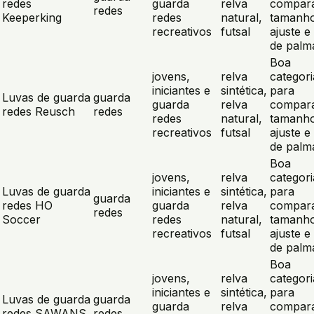
redes
guarda
relva
compar
redes
Keeperking
redes
natural,
tamanho
recreativos
futsal
ajuste e 
de palm
Boa
jovens,
relva
categori
iniciantes e
sintética,
para
Luvas de guarda
guarda
guarda
relva
compar
redes Reusch
redes
redes
natural,
tamanho
recreativos
futsal
ajuste e 
de palm
Boa
jovens,
relva
categori
Luvas de guarda
iniciantes e
sintética,
para
guarda
redes HO
guarda
relva
compar
redes
Soccer
redes
natural,
tamanho
recreativos
futsal
ajuste e 
de palm
Boa
jovens,
relva
categori
iniciantes e
sintética,
para
Luvas de guarda
guarda
guarda
relva
compar
redes SAWANS
redes