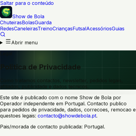
Saltar para o conteúdo
Show de Bola
Chuteiras
Bolas
Guarda
Redes
Caneleiras
Treino
Crianças
Futsal
Acessórios
Guias
Abrir menu
Legal
Politica de Privacidade
Como tratamos contactos, newsletter, pedidos legais,
afiliados, publicidade e dados tecnicos.
Este site é publicado com o nome Show de Bola por
Operador independente em Portugal.
Contacto publico
para pedidos de privacidade, dados, correcoes, remocao e
questoes legais:
contacto@showdebola.pt
.
Pais/morada de contacto publicada:
Portugal
.