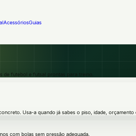
al
Acessórios
Guias
de futebol e futsal prontas para treino.
 concreto. Usa-a quando já sabes o piso, idade, orçamento 
inos com bolas sem pressão adequada.