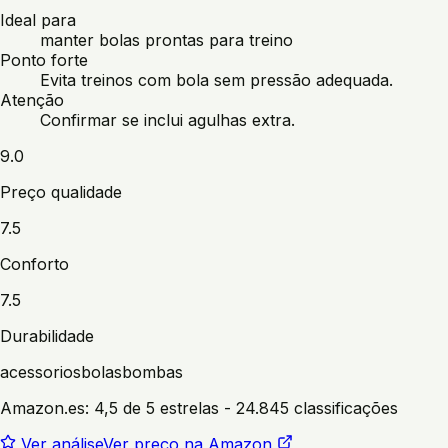
Ideal para
manter bolas prontas para treino
Ponto forte
Evita treinos com bola sem pressão adequada.
Atenção
Confirmar se inclui agulhas extra.
9.0
Preço qualidade
7.5
Conforto
7.5
Durabilidade
acessorios
bolas
bombas
Amazon.es:
4,5 de 5 estrelas
- 24.845 classificações
Ver análise
Ver preço na Amazon