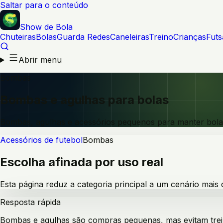
Saltar para o conteúdo
Show de Bola
Chuteiras
Bolas
Guarda Redes
Caneleiras
Treino
Crianças
Futs
Abrir menu
Bombas
Bombas e agulhas para bolas
Bombas, agulhas e acessórios pequenos para manter bolas 
Acessórios de futebol
Bombas
Escolha afinada por uso real
Esta página reduz a categoria principal a um cenário mais
Resposta rápida
Bombas e agulhas são compras pequenas, mas evitam tre