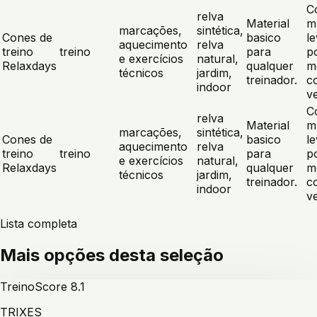
C
relva
Material
m
marcações,
sintética,
Cones de
basico
l
aquecimento
relva
treino
treino
para
p
e exercícios
natural,
Relaxdays
qualquer
m
técnicos
jardim,
treinador.
c
indoor
v
C
relva
Material
m
marcações,
sintética,
Cones de
basico
l
aquecimento
relva
treino
treino
para
p
e exercícios
natural,
Relaxdays
qualquer
m
técnicos
jardim,
treinador.
c
indoor
v
Lista completa
Mais opções desta seleção
Treino
Score
8.1
TRIXES