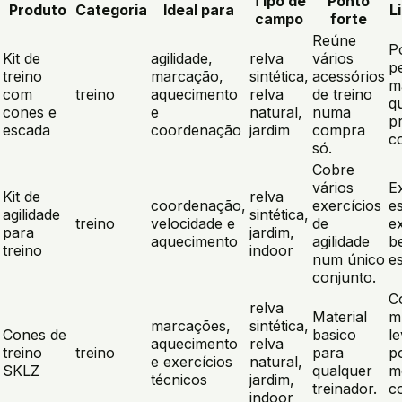
Tipo de
Ponto
Produto
Categoria
Ideal para
L
campo
forte
Reúne
P
Kit de
agilidade,
relva
vários
p
treino
marcação,
sintética,
acessórios
m
com
treino
aquecimento
relva
de treino
q
cones e
e
natural,
numa
p
escada
coordenação
jardim
compra
c
só.
Cobre
vários
E
Kit de
relva
coordenação,
exercícios
e
agilidade
sintética,
treino
velocidade e
de
e
para
jardim,
aquecimento
agilidade
b
treino
indoor
num único
e
conjunto.
C
relva
Material
m
marcações,
sintética,
Cones de
basico
l
aquecimento
relva
treino
treino
para
p
e exercícios
natural,
SKLZ
qualquer
m
técnicos
jardim,
treinador.
c
indoor