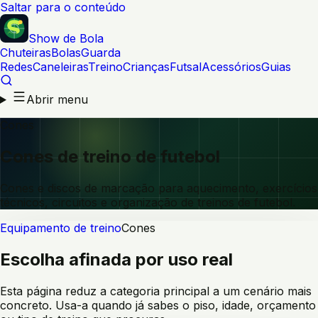
Saltar para o conteúdo
Show de Bola
Chuteiras
Bolas
Guarda
Redes
Caneleiras
Treino
Crianças
Futsal
Acessórios
Guias
Abrir menu
Cones
Cones de treino de futebol
Cones e discos de marcação para aquecimento, exercícios
técnicos, circuitos e organização de treinos de futebol.
Equipamento de treino
Cones
Escolha afinada por uso real
Esta página reduz a categoria principal a um cenário mais
concreto. Usa-a quando já sabes o piso, idade, orçamento