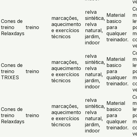
v
C
relva
Material
m
marcações,
sintética,
Cones de
basico
l
aquecimento
relva
treino
treino
para
p
e exercícios
natural,
Relaxdays
qualquer
m
técnicos
jardim,
treinador.
c
indoor
v
C
relva
Material
m
marcações,
sintética,
Cones de
basico
l
aquecimento
relva
treino
treino
para
p
e exercícios
natural,
TRIXES
qualquer
m
técnicos
jardim,
treinador.
c
indoor
v
C
relva
Material
m
marcações,
sintética,
Cones de
basico
l
aquecimento
relva
treino
treino
para
p
e exercícios
natural,
Relaxdays
qualquer
m
técnicos
jardim,
treinador.
c
indoor
v