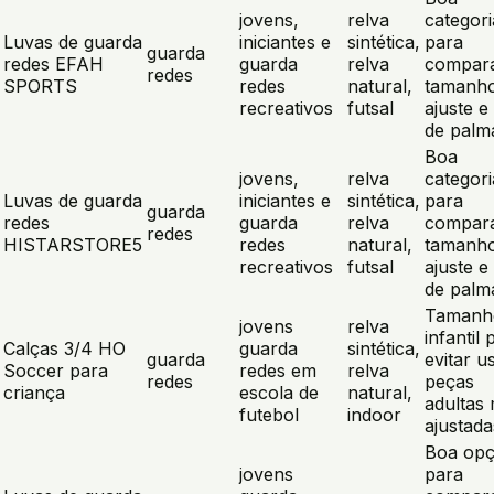
jovens,
relva
categori
Luvas de guarda
iniciantes e
sintética,
para
guarda
redes EFAH
guarda
relva
compar
redes
SPORTS
redes
natural,
tamanho
recreativos
futsal
ajuste e 
de palm
Boa
jovens,
relva
categori
Luvas de guarda
iniciantes e
sintética,
para
guarda
redes
guarda
relva
compar
redes
HISTARSTORE5
redes
natural,
tamanho
recreativos
futsal
ajuste e 
de palm
Tamanh
jovens
relva
infantil 
Calças 3/4 HO
guarda
sintética,
guarda
evitar u
Soccer para
redes em
relva
redes
peças
criança
escola de
natural,
adultas 
futebol
indoor
ajustada
Boa op
jovens
para