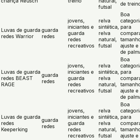
criança Reusch
treino
natural,
de trein
futsal
Boa
jovens,
relva
categori
iniciantes e
sintética,
para
Luvas de guarda
guarda
guarda
relva
compar
redes Warrior
redes
redes
natural,
tamanho
recreativos
futsal
ajuste e 
de palm
Boa
jovens,
relva
categori
Luvas de guarda
iniciantes e
sintética,
para
guarda
redes BEAST
guarda
relva
compar
redes
RAGE
redes
natural,
tamanho
recreativos
futsal
ajuste e 
de palm
Boa
jovens,
relva
categori
Luvas de guarda
iniciantes e
sintética,
para
guarda
redes
guarda
relva
compar
redes
Keeperking
redes
natural,
tamanho
recreativos
futsal
ajuste e 