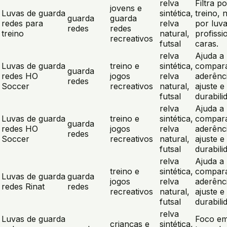
relva
Filtra po
jovens e
Luvas de guarda
sintética,
treino, 
guarda
guarda
redes para
relva
por luv
redes
redes
treino
natural,
profissi
recreativos
futsal
caras.
relva
Ajuda a
Luvas de guarda
treino e
sintética,
compar
guarda
redes HO
jogos
relva
aderênc
redes
Soccer
recreativos
natural,
ajuste e
futsal
durabili
relva
Ajuda a
Luvas de guarda
treino e
sintética,
compar
guarda
redes HO
jogos
relva
aderênc
redes
Soccer
recreativos
natural,
ajuste e
futsal
durabili
relva
Ajuda a
treino e
sintética,
compar
Luvas de guarda
guarda
jogos
relva
aderênc
redes Rinat
redes
recreativos
natural,
ajuste e
futsal
durabili
relva
Luvas de guarda
Foco e
crianças e
sintética,