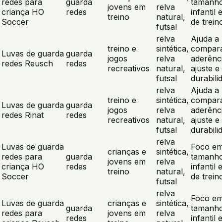
redes para
guarda
tamanh
jovens em
relva
criança HO
redes
infantil 
treino
natural,
Soccer
de trein
futsal
relva
Ajuda a
treino e
sintética,
compar
Luvas de guarda
guarda
jogos
relva
aderênc
redes Reusch
redes
recreativos
natural,
ajuste e
futsal
durabili
relva
Ajuda a
treino e
sintética,
compar
Luvas de guarda
guarda
jogos
relva
aderênc
redes Rinat
redes
recreativos
natural,
ajuste e
futsal
durabili
relva
Luvas de guarda
Foco e
crianças e
sintética,
redes para
guarda
tamanh
jovens em
relva
criança HO
redes
infantil 
treino
natural,
Soccer
de trein
futsal
relva
Foco e
Luvas de guarda
crianças e
sintética,
guarda
tamanh
redes para
jovens em
relva
redes
infantil 