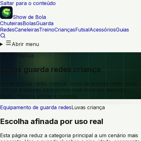
Saltar para o conteúdo
Show de Bola
Chuteiras
Bolas
Guarda
Redes
Caneleiras
Treino
Crianças
Futsal
Acessórios
Guias
Abrir menu
Luvas criança
Luvas guarda redes criança
Luvas guarda redes criança, luvas de guarda-redes para
criança e opções para jovens com foco em tamanho,
ajuste, treino e primeira compra.
Equipamento de guarda redes
Luvas criança
Escolha afinada por uso real
Esta página reduz a categoria principal a um cenário mais