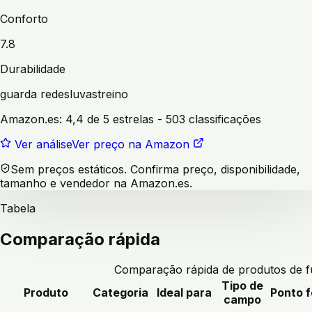
Conforto
7.8
Durabilidade
guarda redes
luvas
treino
Amazon.es:
4,4 de 5 estrelas
- 503 classificações
Ver análise
Ver preço na Amazon
Sem preços estáticos. Confirma preço, disponibilidade,
tamanho e vendedor na Amazon.es.
Tabela
Comparação rápida
Comparação rápida de produtos de f
Tipo de
Produto
Categoria
Ideal para
Ponto f
campo