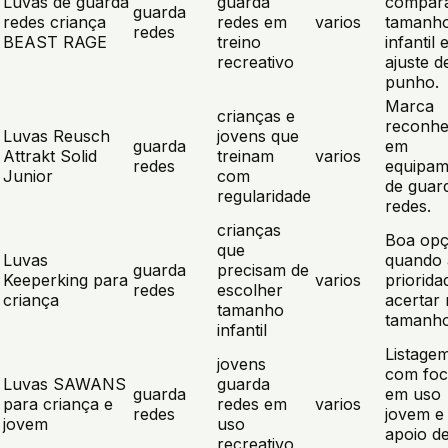
Luvas de guarda
guarda
compar
guarda
redes criança
redes em
varios
tamanh
redes
BEAST RAGE
treino
infantil 
recreativo
ajuste d
punho.
Marca
crianças e
reconhe
Luvas Reusch
jovens que
guarda
em
Attrakt Solid
treinam
varios
redes
equipam
Junior
com
de guar
regularidade
redes.
crianças
Boa op
que
Luvas
quando 
guarda
precisam de
Keeperking para
varios
priorida
redes
escolher
criança
acertar
tamanho
tamanho
infantil
Listage
jovens
com fo
Luvas SAWANS
guarda
guarda
em uso
para criança e
redes em
varios
redes
jovem e
jovem
uso
apoio d
recreativo