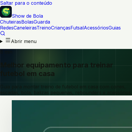
Saltar para o conteúdo
Show de Bola
Chuteiras
Bolas
Guarda
Redes
Caneleiras
Treino
Crianças
Futsal
Acessórios
Guias
Abrir menu
8 min
Melhor equipamento para treinar
futebol em casa
Guia para montar treino de futebol em casa com cones,
escadas, bola, balizas pequenas, rebounders e acessórios.