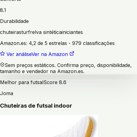
8.1
Durabilidade
chuteiras
turf
relva sintética
iniciantes
Amazon.es:
4,2 de 5 estrelas
- 979 classificações
Ver análise
Ver na Amazon
Sem preços estáticos. Confirma preço, disponibilidade,
tamanho e vendedor na Amazon.es.
Melhor para futsal
Score
8.6
Joma
Chuteiras de futsal indoor