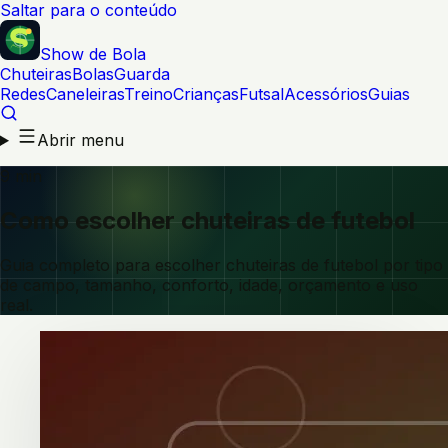
Saltar para o conteúdo
Show de Bola
Chuteiras
Bolas
Guarda
Redes
Caneleiras
Treino
Crianças
Futsal
Acessórios
Guias
Abrir menu
9 min
Como escolher chuteiras de futebol
Guia completo para escolher chuteiras de futebol por tipo
de campo, tamanho, conforto, idade, orçamento e uso
real.