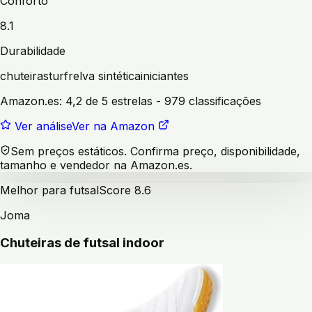
Conforto
8.1
Durabilidade
chuteiras
turf
relva sintética
iniciantes
Amazon.es:
4,2 de 5 estrelas
- 979 classificações
Ver análise
Ver na Amazon
Sem preços estáticos. Confirma preço, disponibilidade,
tamanho e vendedor na Amazon.es.
Melhor para futsal
Score
8.6
Joma
Chuteiras de futsal indoor