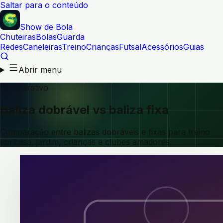
Saltar para o conteúdo
Show de Bola
Chuteiras
Bolas
Guarda
Redes
Caneleiras
Treino
Crianças
Futsal
Acessórios
Guias
Abrir menu
Comparativo
Baliza dobrável vs baliza fixa
Comparação entre balizas dobráveis e fixas para treino
em casa, jardim, crianças e clubes amadores.