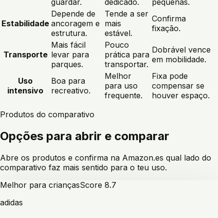
guardar.
dedicado.
pequenas.
Depende de
Tende a ser
Confirma
Estabilidade
ancoragem e
mais
fixação.
estrutura.
estável.
Mais fácil
Pouco
Dobrável vence
Transporte
levar para
prática para
em mobilidade.
parques.
transportar.
Melhor
Fixa pode
Uso
Boa para
para uso
compensar se
intensivo
recreativo.
frequente.
houver espaço.
Produtos do comparativo
Opções para abrir e comparar
Abre os produtos e confirma na Amazon.es qual lado do
comparativo faz mais sentido para o teu uso.
Melhor para crianças
Score
8.7
adidas