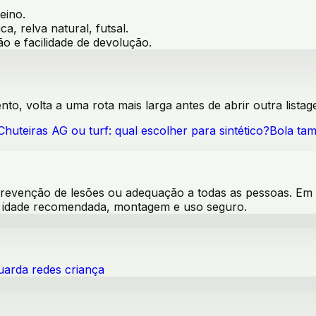
reino
.
ica, relva natural, futsal
.
ão e facilidade de devolução.
o, volta a uma rota mais larga antes de abrir outra listag
Chuteiras AG ou turf: qual escolher para sintético?
Bola tam
venção de lesões ou adequação a todas as pessoas. Em pro
s, idade recomendada, montagem e uso seguro.
uarda redes criança