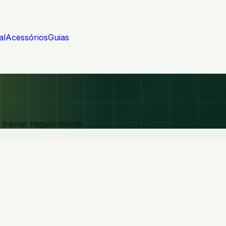
al
Acessórios
Guias
treinar regularmente.