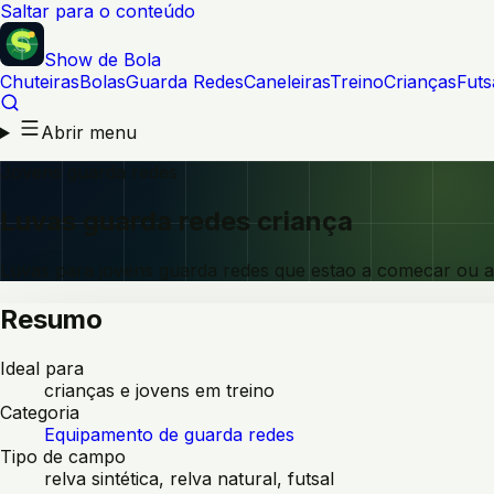
Saltar para o conteúdo
Show de Bola
Chuteiras
Bolas
Guarda Redes
Caneleiras
Treino
Crianças
Futs
Abrir menu
Jovens guarda redes
Luvas guarda redes criança
Luvas para jovens guarda redes que estao a comecar ou a 
Resumo
Ideal para
crianças e jovens em treino
Categoria
Equipamento de guarda redes
Tipo de campo
relva sintética, relva natural, futsal