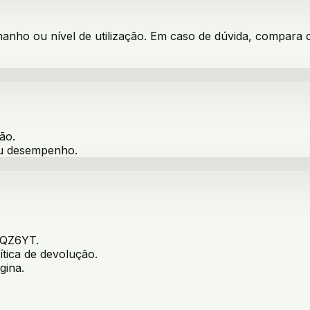
manho ou nível de utilização. Em caso de dúvida, compara 
ão.
ou desempenho.
QZ6YT
.
ítica de devolução.
gina.