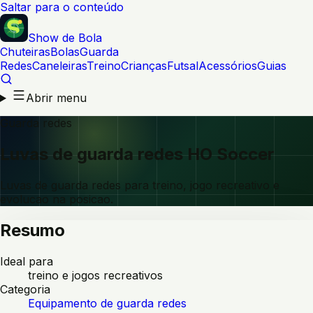
Saltar para o conteúdo
Show de Bola
Chuteiras
Bolas
Guarda
Redes
Caneleiras
Treino
Crianças
Futsal
Acessórios
Guias
Abrir menu
Guarda redes
Luvas de guarda redes HO Soccer
Luvas de guarda redes para treino, jogo recreativo e
evolucao na posicao.
Resumo
Ideal para
treino e jogos recreativos
Categoria
Equipamento de guarda redes