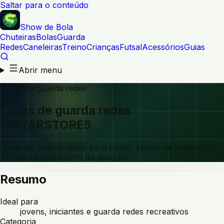
Saltar para o conteúdo
Show de Bola
Chuteiras
Bolas
Guarda
Redes
Caneleiras
Treino
Crianças
Futsal
Acessórios
Guias
Abrir menu
Luvas de guarda redes
Luvas de guarda redes
HISTARSTORE5
Luvas de guarda redes para treino, escola de futebol ou
primeiro equipamento da posição.
Resumo
Ideal para
jovens, iniciantes e guarda redes recreativos
Categoria