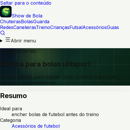
Saltar para o conteúdo
Show de Bola
Chuteiras
Bolas
Guarda
Redes
Caneleiras
Treino
Crianças
Futsal
Acessórios
Guias
Abrir menu
Essencial barato
Bomba para bolas uhlsport
Bomba portátil para manter bolas prontas para treino,
escola ou jogos informais.
Resumo
Ideal para
encher bolas de futebol antes do treino
Categoria
Acessórios de futebol