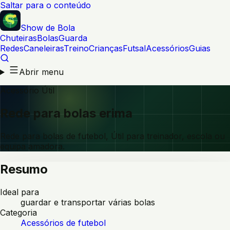
Saltar para o conteúdo
Show de Bola
Chuteiras
Bolas
Guarda
Redes
Caneleiras
Treino
Crianças
Futsal
Acessórios
Guias
Abrir menu
Acessório Útil
Rede para bolas erima
Rede para bolas de futebol, Útil para treinador, escola ou
equipa amadora.
Resumo
Ideal para
guardar e transportar várias bolas
Categoria
Acessórios de futebol