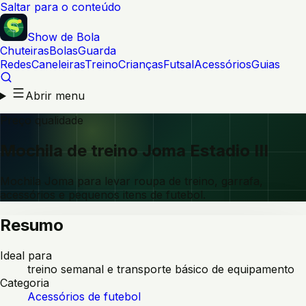
Saltar para o conteúdo
Show de Bola
Chuteiras
Bolas
Guarda
Redes
Caneleiras
Treino
Crianças
Futsal
Acessórios
Guias
Abrir menu
Preço qualidade
Mochila de treino Joma Estadio III
Mochila Joma para levar roupa de treino, garrafa,
acessórios e pequenos itens de futebol.
Resumo
Ideal para
treino semanal e transporte básico de equipamento
Categoria
Acessórios de futebol