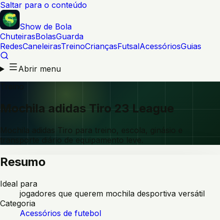
Saltar para o conteúdo
Show de Bola
Chuteiras
Bolas
Guarda
Redes
Caneleiras
Treino
Crianças
Futsal
Acessórios
Guias
Abrir menu
Treino
Mochila adidas Tiro 23 League
Mochila adidas Tiro para treino, escola, ginásio e
transporte diário de equipamento leve.
Resumo
Ideal para
jogadores que querem mochila desportiva versátil
Categoria
Acessórios de futebol