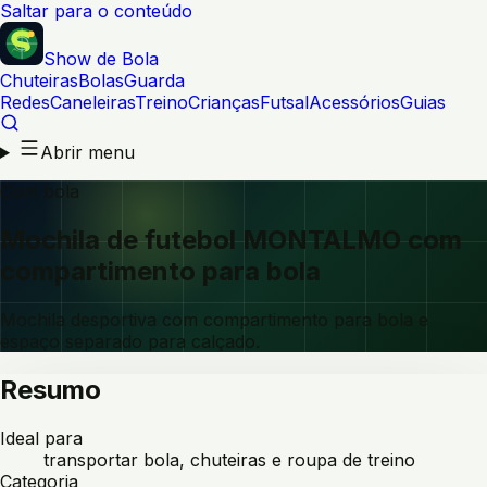
Saltar para o conteúdo
Show de Bola
Chuteiras
Bolas
Guarda
Redes
Caneleiras
Treino
Crianças
Futsal
Acessórios
Guias
Abrir menu
Com bola
Mochila de futebol MONTALMO com
compartimento para bola
Mochila desportiva com compartimento para bola e
espaço separado para calçado.
Resumo
Ideal para
transportar bola, chuteiras e roupa de treino
Categoria