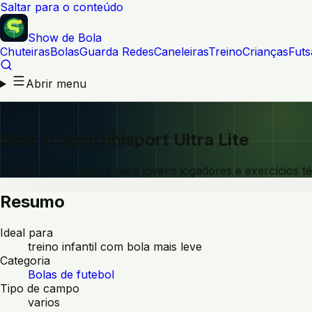
Saltar para o conteúdo
Show de Bola
Chuteiras
Bolas
Guarda Redes
Caneleiras
Treino
Crianças
Futs
Abrir menu
Leve
Bola infantil uhlsport Ultra Lite
Bola infantil ultraleve para jovens jogadores e exercícios t
Resumo
Ideal para
treino infantil com bola mais leve
Categoria
Bolas de futebol
Tipo de campo
varios