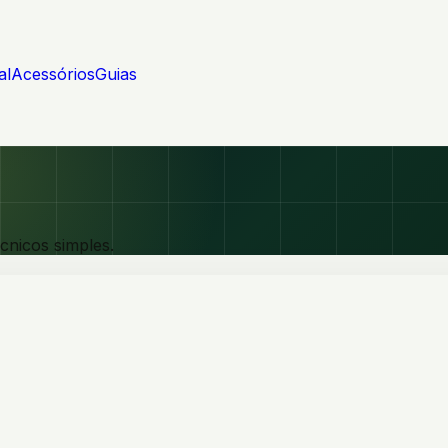
al
Acessórios
Guias
écnicos simples.