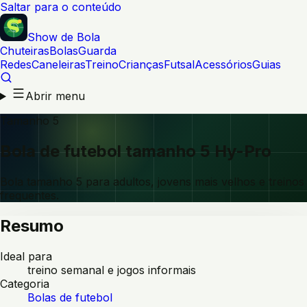
Saltar para o conteúdo
Show de Bola
Chuteiras
Bolas
Guarda
Redes
Caneleiras
Treino
Crianças
Futsal
Acessórios
Guias
Abrir menu
Tamanho 5
Bola de futebol tamanho 5 Hy-Pro
Bola tamanho 5 para adultos, jovens mais velhos e treinos
frequentes.
Resumo
Ideal para
treino semanal e jogos informais
Categoria
Bolas de futebol