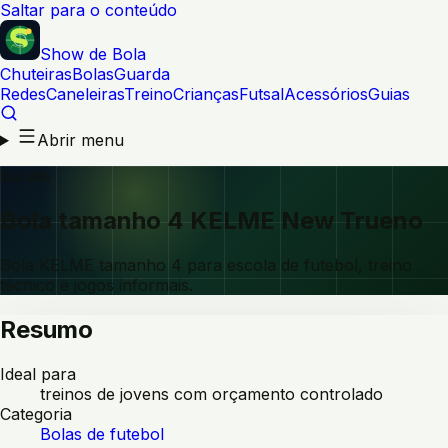
Saltar para o conteúdo
Show de Bola
Chuteiras
Bolas
Guarda
Redes
Caneleiras
Treino
Crianças
Futsal
Acessórios
Guias
Abrir menu
Barata
Bola tamanho 4 KELME New Trueno
Bola KELME tamanho 4 para escola de futebol, treino
técnico e jogos informais.
Resumo
Ideal para
treinos de jovens com orçamento controlado
Categoria
Bolas de futebol