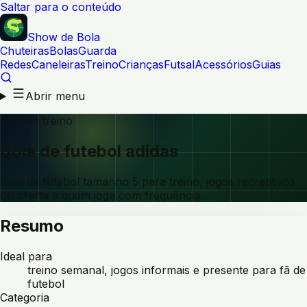
Saltar para o conteúdo
Show de Bola
Chuteiras
Bolas
Guarda
Redes
Caneleiras
Treino
Crianças
Futsal
Acessórios
Guias
Abrir menu
Bola de treino
Bola de futebol adidas
Bola de futebol tamanho 5 para treino, jogos recreativos
ou oferta a quem joga com frequência.
Resumo
Ideal para
treino semanal, jogos informais e presente para fã de
futebol
Categoria