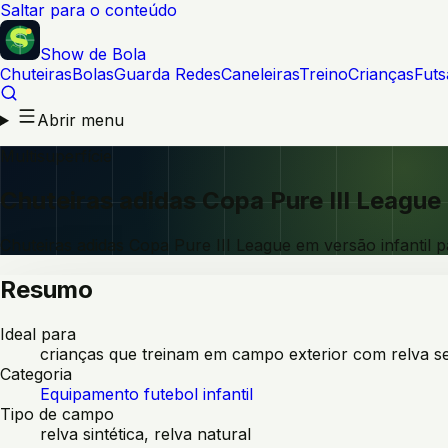
Saltar para o conteúdo
Show de Bola
Chuteiras
Bolas
Guarda Redes
Caneleiras
Treino
Crianças
Futs
Abrir menu
Multisuperfície
Chuteiras adidas Copa Pure III Leagu
Chuteiras adidas Copa Pure III League em versão infantil 
Resumo
Ideal para
crianças que treinam em campo exterior com relva se
Categoria
Equipamento futebol infantil
Tipo de campo
relva sintética, relva natural