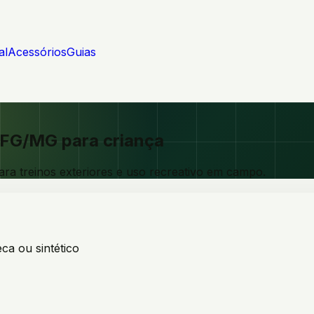
al
Acessórios
Guias
e FG/MG para criança
para treinos exteriores e uso recreativo em campo.
ca ou sintético