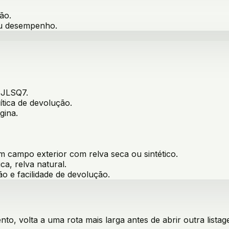
ão.
ou desempenho.
JLSQ7
.
ítica de devolução.
gina.
m campo exterior com relva seca ou sintético
.
ica, relva natural
.
ão e facilidade de devolução.
o, volta a uma rota mais larga antes de abrir outra listag