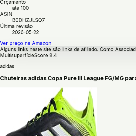
Orçamento
ate 100
ASIN
B0DHZJLSQ7
Última revisão
2026-05-22
Ver preço na Amazon
Alguns links neste site são links de afiliado. Como Assoc
Multisuperfície
Score
8.4
adidas
Chuteiras adidas Copa Pure III League FG/MG par