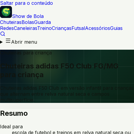
Saltar para o conteúdo
Show de Bola
Chuteiras
Bolas
Guarda
Redes
Caneleiras
Treino
Crianças
Futsal
Acessórios
Guias
Abrir menu
Chuteiras para criança
Chuteiras adidas F50 Club FG/MG
para criança
Chuteiras adidas F50 Club em versão infantil para crianças
que alternam entre relva natural seca e campos
multisuperfície.
Resumo
Ideal para
escola de futebol e treinos em relva natural seca ou