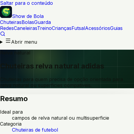
Saltar para o conteúdo
Show de Bola
Chuteiras
Bolas
Guarda
Redes
Caneleiras
Treino
Crianças
Futsal
Acessórios
Guias
Abrir menu
Relva natural
Chuteiras relva natural adidas
Chuteiras para quem precisa de opção orientada para
relva natural ou superficies compativeis.
Resumo
Ideal para
campos de relva natural ou multisuperficie
Categoria
Chuteiras de futebol