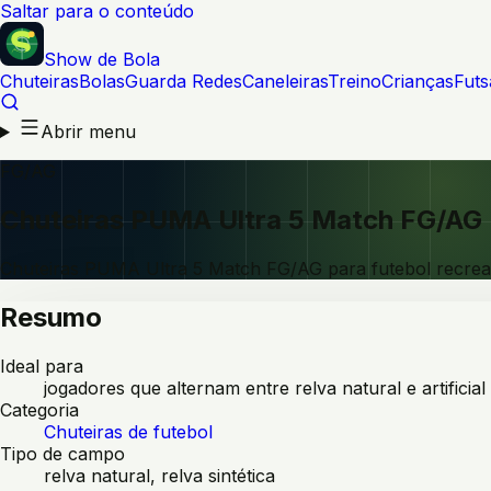
Saltar para o conteúdo
Show de Bola
Chuteiras
Bolas
Guarda Redes
Caneleiras
Treino
Crianças
Futs
Abrir menu
FG/AG
Chuteiras PUMA Ultra 5 Match FG/AG
Chuteiras PUMA Ultra 5 Match FG/AG para futebol recreat
Resumo
Ideal para
jogadores que alternam entre relva natural e artificial
Categoria
Chuteiras de futebol
Tipo de campo
relva natural, relva sintética