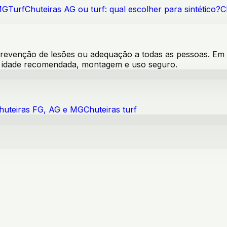
MG
Turf
Chuteiras AG ou turf: qual escolher para sintético?
C
venção de lesões ou adequação a todas as pessoas. Em pro
s, idade recomendada, montagem e uso seguro.
huteiras FG, AG e MG
Chuteiras turf