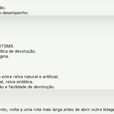
ão.
ou desempenho.
JT9M9
.
ítica de devolução.
gina.
ntre relva natural e artificial
.
l, relva sintética
.
ão e facilidade de devolução.
o, volta a uma rota mais larga antes de abrir outra listag