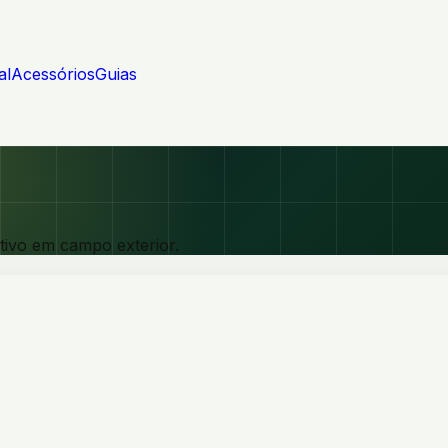
al
Acessórios
Guias
ivo em campo exterior.