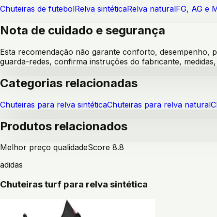
Chuteiras de futebol
Relva sintética
Relva natural
FG, AG e 
Nota de cuidado e segurança
Esta recomendação não garante conforto, desempenho, pre
guarda-redes, confirma instruções do fabricante, medida
Categorias relacionadas
Chuteiras para relva sintética
Chuteiras para relva natural
C
Produtos relacionados
Melhor preço qualidade
Score
8.8
adidas
Chuteiras turf para relva sintética