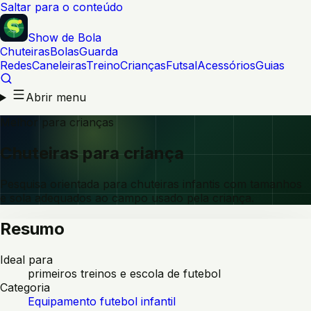
Saltar para o conteúdo
Show de Bola
Chuteiras
Bolas
Guarda
Redes
Caneleiras
Treino
Crianças
Futsal
Acessórios
Guias
Abrir menu
Melhor para crianças
Chuteiras para criança
Pesquisa orientada para chuteiras infantis com tamanhos
e sola adequados ao campo usado pela criança.
Resumo
Ideal para
primeiros treinos e escola de futebol
Categoria
Equipamento futebol infantil