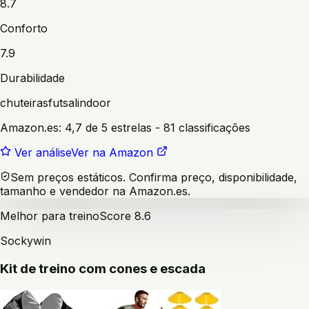
8.7
Conforto
7.9
Durabilidade
chuteiras
futsal
indoor
Amazon.es:
4,7 de 5 estrelas
- 81 classificações
Ver análise
Ver na Amazon
Sem preços estáticos. Confirma preço, disponibilidade,
tamanho e vendedor na Amazon.es.
Melhor para treino
Score
8.6
Sockywin
Kit de treino com cones e escada