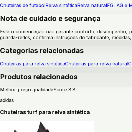
Chuteiras de futebol
Relva sintética
Relva natural
FG, AG e 
Nota de cuidado e segurança
Esta recomendação não garante conforto, desempenho, pre
guarda-redes, confirma instruções do fabricante, medida
Categorias relacionadas
Chuteiras para relva sintética
Chuteiras para relva natural
C
Produtos relacionados
Melhor preço qualidade
Score
8.8
adidas
Chuteiras turf para relva sintética