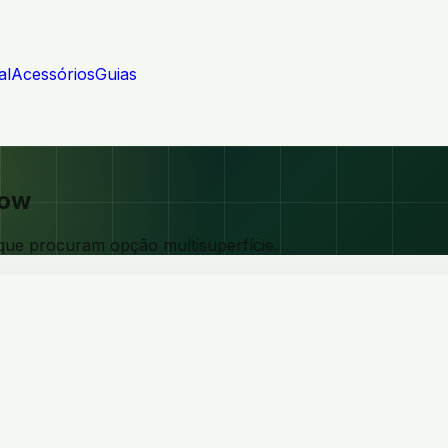
al
Acessórios
Guias
Low
ue procuram opção multisuperfície.