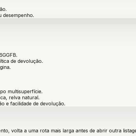
ão.
ou desempenho.
6GGFB
.
ítica de devolução.
gina.
o multisuperfície
.
ica, relva natural
.
ão e facilidade de devolução.
o, volta a uma rota mais larga antes de abrir outra listag