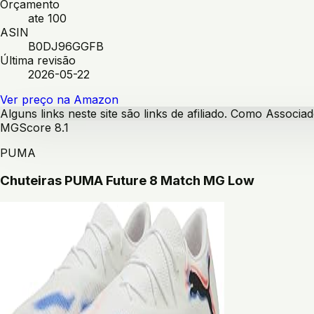
Orçamento
ate 100
ASIN
B0DJ96GGFB
Última revisão
2026-05-22
Ver preço na Amazon
Alguns links neste site são links de afiliado. Como Assoc
MG
Score
8.1
PUMA
Chuteiras PUMA Future 8 Match MG Low