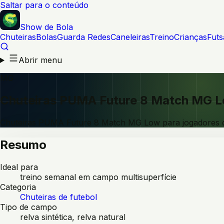
Saltar para o conteúdo
Show de Bola
Chuteiras
Bolas
Guarda Redes
Caneleiras
Treino
Crianças
Futs
Abrir menu
MG
Chuteiras PUMA Future 8 Match MG 
Chuteiras PUMA Future 8 Match MG Low para jogadores q
Resumo
Ideal para
treino semanal em campo multisuperfície
Categoria
Chuteiras de futebol
Tipo de campo
relva sintética, relva natural