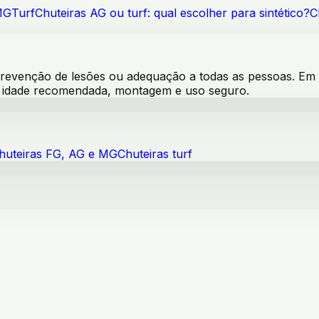
MG
Turf
Chuteiras AG ou turf: qual escolher para sintético?
C
venção de lesões ou adequação a todas as pessoas. Em pro
s, idade recomendada, montagem e uso seguro.
huteiras FG, AG e MG
Chuteiras turf