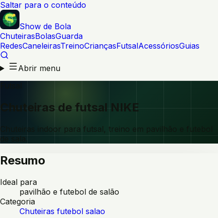
Saltar para o conteúdo
Show de Bola
Chuteiras
Bolas
Guarda
Redes
Caneleiras
Treino
Crianças
Futsal
Acessórios
Guias
Abrir menu
Futsal
Chuteiras de futsal NIKE
Chuteiras indoor para futsal, treino em pavilhão e futebol
de sala.
Resumo
Ideal para
pavilhão e futebol de salão
Categoria
Chuteiras futebol salao