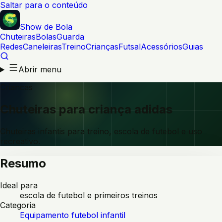
Saltar para o conteúdo
Show de Bola
Chuteiras
Bolas
Guarda
Redes
Caneleiras
Treino
Crianças
Futsal
Acessórios
Guias
Abrir menu
Criancas
Chuteiras para criança adidas
Chuteiras infantis para treino, escola de futebol e uso
recreativo.
Resumo
Ideal para
escola de futebol e primeiros treinos
Categoria
Equipamento futebol infantil