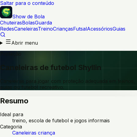
Saltar para o conteúdo
Show de Bola
Chuteiras
Bolas
Guarda
Redes
Caneleiras
Treino
Crianças
Futsal
Acessórios
Guias
Abrir menu
Proteção
Caneleiras de futebol Shyllin
Caneleiras para jogar com proteção adequada em treinos,
aulas ou futebol recreativo.
Resumo
Ideal para
treino, escola de futebol e jogos informais
Categoria
Caneleiras criança