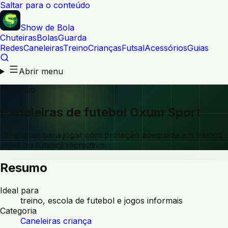
Saltar para o conteúdo
Show de Bola
Chuteiras
Bolas
Guarda
Redes
Caneleiras
Treino
Crianças
Futsal
Acessórios
Guias
Abrir menu
Proteção
Caneleiras de futebol Oxum Sport
Caneleiras para jogar com proteção adequada em treinos,
aulas ou futebol recreativo.
Resumo
Ideal para
treino, escola de futebol e jogos informais
Categoria
Caneleiras criança