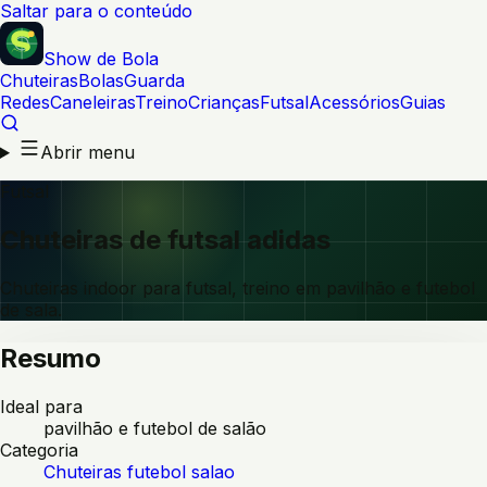
Saltar para o conteúdo
Show de Bola
Chuteiras
Bolas
Guarda
Redes
Caneleiras
Treino
Crianças
Futsal
Acessórios
Guias
Abrir menu
Futsal
Chuteiras de futsal adidas
Chuteiras indoor para futsal, treino em pavilhão e futebol
de sala.
Resumo
Ideal para
pavilhão e futebol de salão
Categoria
Chuteiras futebol salao