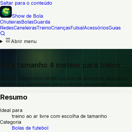
Saltar para o conteúdo
Show de Bola
Chuteiras
Bolas
Guarda
Redes
Caneleiras
Treino
Crianças
Futsal
Acessórios
Guias
Abrir menu
Treino
Bola tamanho 4 meteor para treino
Bola de treino com várias opções de tamanho; selecionar
tamanho 4 quando for para crianças ou jovens.
Resumo
Ideal para
treino ao ar livre com escolha de tamanho
Categoria
Bolas de futebol