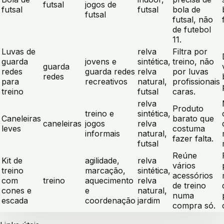
futsal
jogos de
futsal
futsal
bola de
futsal
futsal, não
de futebol
11.
Luvas de
relva
Filtra por
guarda
jovens e
sintética,
treino, não
guarda
redes
guarda redes
relva
por luvas
redes
para
recreativos
natural,
profissionais
treino
futsal
caras.
relva
Produto
treino e
sintética,
Caneleiras
barato que
caneleiras
jogos
relva
leves
costuma
informais
natural,
fazer falta.
futsal
Reúne
Kit de
agilidade,
relva
vários
treino
marcação,
sintética,
acessórios
com
treino
aquecimento
relva
de treino
cones e
e
natural,
numa
escada
coordenação
jardim
compra só.