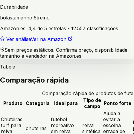
Durabilidade
bolas
tamanho 5
treino
Amazon.es:
4,4 de 5 estrelas
- 12.557 classificações
Ver análise
Ver na Amazon
Sem preços estáticos. Confirma preço, disponibilidade,
tamanho e vendedor na Amazon.es.
Tabela
Comparação rápida
Comparação rápida de produtos de fute
Tipo de
Produto
Categoria
Ideal para
Ponto forte
campo
Ajuda a
Chuteiras
futebol
evitar a
turf para
recreativo
relva
escolha
chuteiras
relva
em relva
sintética
errada de