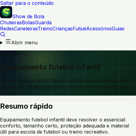
Saltar para o conteúdo
Show de Bola
Chuteiras
Bolas
Guarda
Redes
Caneleiras
Treino
Crianças
Futsal
Acessórios
Guias
Abrir menu
Crianças
Equipamento futebol infantil
Lista de equipamento futebol infantil com chuteiras, bola,
caneleiras, luvas, mochila e material de treino adequado a
crianças.
Resumo rápido
Equipamento futebol infantil deve resolver o essencial:
conforto, tamanho certo, proteção adequada e material
útil para escola de futebol ou treino recreativo.