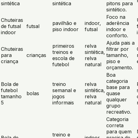
sintética
sintética
pitons para
sintético.
Foco na
Chuteiras
pavilhão e
indoor,
aderência
de futsal
futsal
piso indoor
futsal
indoor e
indoor
conforto.
Ajuda pais a
primeiros
relva
Chuteiras
filtrar por
treinos e
sintética,
para
crianças
tamanho,
escola de
relva
criança
piso e
futebol
natural
orçamento.
Boa
categoria
Bola de
treino
relva
base para
futebol
semanal e
sintética,
bolas
quase
tamanho
jogos
relva
qualquer
5
informais
natural
grupo
recreativo.
Categoria
correta
para quem
treino e
Bola de
indoor,
precisa de