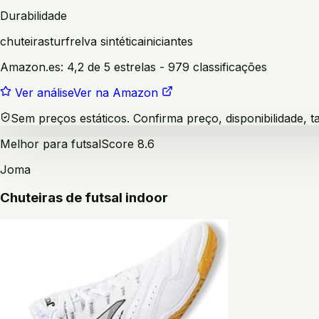
Durabilidade
chuteiras
turf
relva sintética
iniciantes
Amazon.es:
4,2 de 5 estrelas
- 979 classificações
Ver análise
Ver na Amazon
Sem preços estáticos. Confirma preço, disponibilidade,
Melhor para futsal
Score
8.6
Joma
Chuteiras de futsal indoor