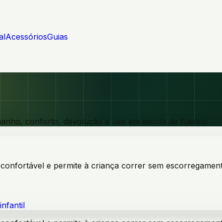
al
Acessórios
Guias
manho, conforto, devolução e uso em escola de futebol.
a confortável e permite à criança correr sem escorregament
infantil