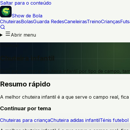
Saltar para o conteúdo
Show de Bola
Chuteiras
Bolas
Guarda Redes
Caneleiras
Treino
Crianças
Futs
Abrir menu
Crianças
Chuteira infantil
Guia para comprar chuteira infantil por tipo de campo, ta
Resumo rápido
A melhor chuteira infantil é a que serve o campo real, fic
Continuar por tema
Chuteiras para criança
Chuteira adidas infantil
Ténis futebol 