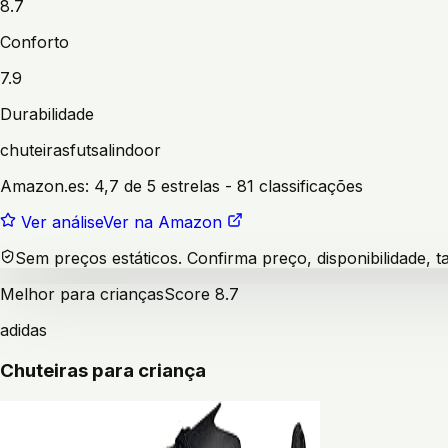
8.7
Conforto
7.9
Durabilidade
chuteiras
futsal
indoor
Amazon.es:
4,7 de 5 estrelas
- 81 classificações
Ver análise
Ver na Amazon
Sem preços estáticos. Confirma preço, disponibilidade,
Melhor para crianças
Score
8.7
adidas
Chuteiras para criança