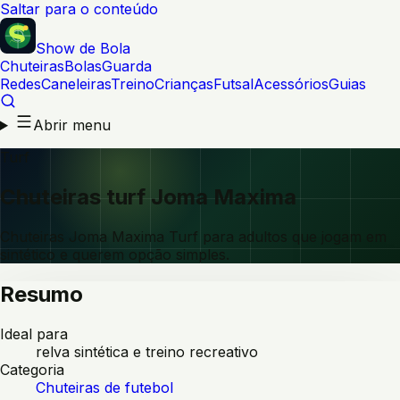
Saltar para o conteúdo
Show de Bola
Chuteiras
Bolas
Guarda
Redes
Caneleiras
Treino
Crianças
Futsal
Acessórios
Guias
Abrir menu
Turf
Chuteiras turf Joma Maxima
Chuteiras Joma Maxima Turf para adultos que jogam em
sintético e querem opção simples.
Resumo
Ideal para
relva sintética e treino recreativo
Categoria
Chuteiras de futebol