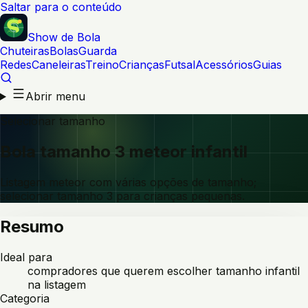
Saltar para o conteúdo
Show de Bola
Chuteiras
Bolas
Guarda
Redes
Caneleiras
Treino
Crianças
Futsal
Acessórios
Guias
Abrir menu
Selecionar tamanho
Bola tamanho 3 meteor infantil
Listagem meteor com várias opções de tamanho;
selecionar tamanho 3 para crianças pequenas.
Resumo
Ideal para
compradores que querem escolher tamanho infantil
na listagem
Categoria