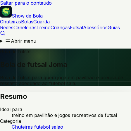
Saltar para o conteúdo
Show de Bola
Chuteiras
Bolas
Guarda
Redes
Caneleiras
Treino
Crianças
Futsal
Acessórios
Guias
Abrir menu
Bola de futsal
Bola de futsal Joma
Bola de futsal para quem joga em pavilhão e precisa de
ressalto adequado ao futebol sala.
Resumo
Ideal para
treino em pavilhão e jogos recreativos de futsal
Categoria
Chuteiras futebol salao