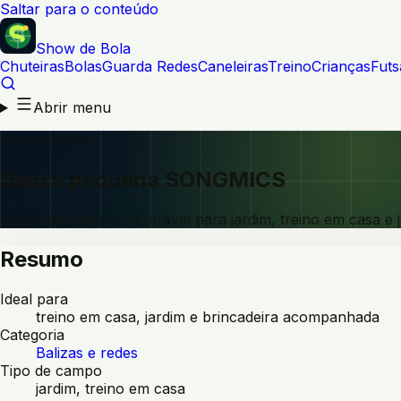
Saltar para o conteúdo
Show de Bola
Chuteiras
Bolas
Guarda Redes
Caneleiras
Treino
Crianças
Futs
Abrir menu
Casa e jardim
Baliza pequena SONGMICS
Baliza pequena ou dobrável para jardim, treino em casa 
Resumo
Ideal para
treino em casa, jardim e brincadeira acompanhada
Categoria
Balizas e redes
Tipo de campo
jardim, treino em casa