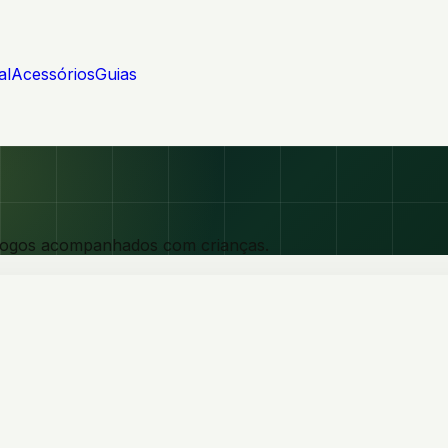
al
Acessórios
Guias
e jogos acompanhados com crianças.