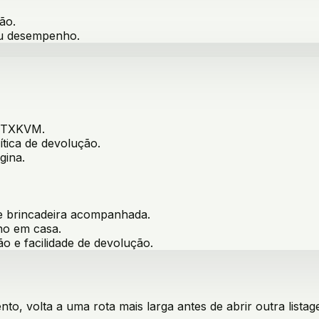
ão.
ou desempenho.
QTXKVM
.
ítica de devolução.
gina.
 e brincadeira acompanhada
.
ino em casa
.
ão e facilidade de devolução.
o, volta a uma rota mais larga antes de abrir outra listag