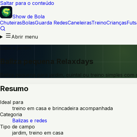
Saltar para o conteúdo
Show de Bola
Chuteiras
Bolas
Guarda Redes
Caneleiras
Treino
Crianças
Futs
Abrir menu
Casa e jardim
Baliza pequena Relaxdays
Baliza pequena para jardim, quintal ou treino simples com 
Resumo
Ideal para
treino em casa e brincadeira acompanhada
Categoria
Balizas e redes
Tipo de campo
jardim, treino em casa