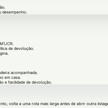
ão.
ou desempenho.
M1JCR
.
ítica de devolução.
gina.
cadeira acompanhada
.
ino em casa
.
ão e facilidade de devolução.
o, volta a uma rota mais larga antes de abrir outra listag