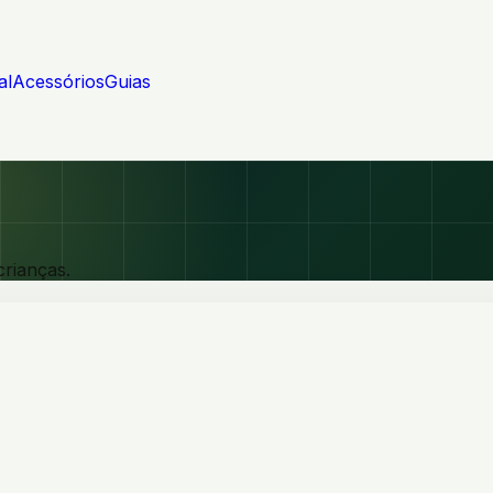
al
Acessórios
Guias
crianças.